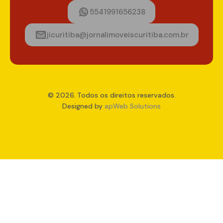
5541991656238
jicuritiba@jornalimoveiscuritiba.com.br
© 2026. Todos os direitos reservados.
Designed by
apWeb Solutions
Compare Properties
Compare
You can only compare 4 properties, any new property added will