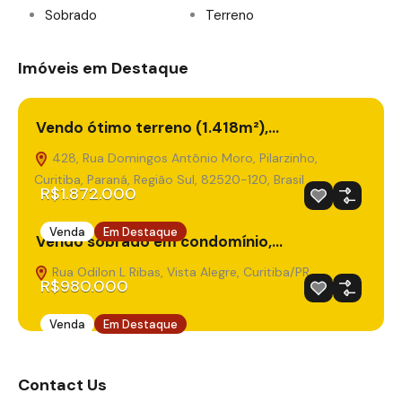
Sobrado
Terreno
Imóveis em Destaque
Vendo ótimo terreno (1.418m²),…
428, Rua Domingos Antônio Moro, Pilarzinho,
Curitiba, Paraná, Região Sul, 82520-120, Brasil
R$1.872.000
Venda
Em Destaque
Vendo sobrado em condomínio,…
Rua Odilon L Ribas, Vista Alegre, Curitiba/PR
R$980.000
Venda
Em Destaque
Contact Us