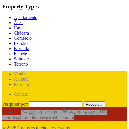
Property Types
Apartamento
Área
Casa
Chácara
Comércio
Estúdio
Fazenda
Kitnete
Sobrado
Terreno
Venda
Aluguel
Permuta
Contato
Pesquisar por:
Contatos:
(41) 99157-5928
5541991656238
jicuritiba@jornalimoveiscuritiba.com.br
© 2026. Todos os direitos reservados.