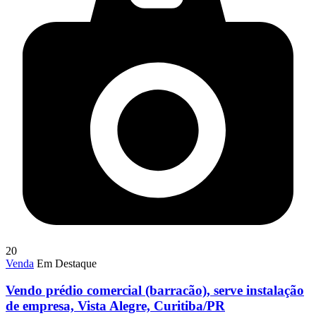
20
Venda
Em Destaque
Vendo prédio comercial (barracão), serve instalação
de empresa, Vista Alegre, Curitiba/PR