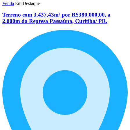
Venda
Em Destaque
Terreno com 3.437,43m² por R$380.000,00, a
2.000m da Represa Passaúna, Curitiba/ PR.