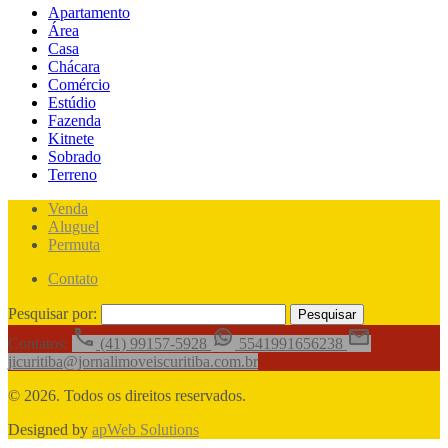
Apartamento
Área
Casa
Chácara
Comércio
Estúdio
Fazenda
Kitnete
Sobrado
Terreno
Venda
Aluguel
Permuta
Contato
Pesquisar por:
Contatos:
(41) 99157-5928
5541991656238
jicuritiba@jornalimoveiscuritiba.com.br
© 2026. Todos os direitos reservados.
Designed by
apWeb Solutions