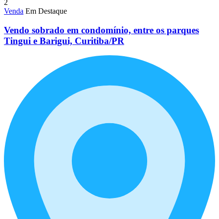
2
Venda
Em Destaque
Vendo sobrado em condomínio, entre os parques
Tingui e Barigui, Curitiba/PR