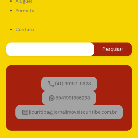
Aluguel
Permuta
Contato
(41) 99157-5928
5541991656238
jicuritiba@jornalimoveiscuritiba.com.br