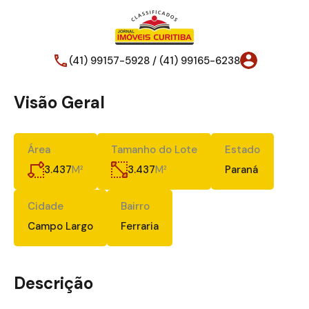
(41) 99157-5928 / (41) 99165-6238
Visão Geral
Área
Tamanho do Lote
Estado
3.437
M²
3.437
M²
Paraná
Cidade
Bairro
Campo Largo
Ferraria
Descrição