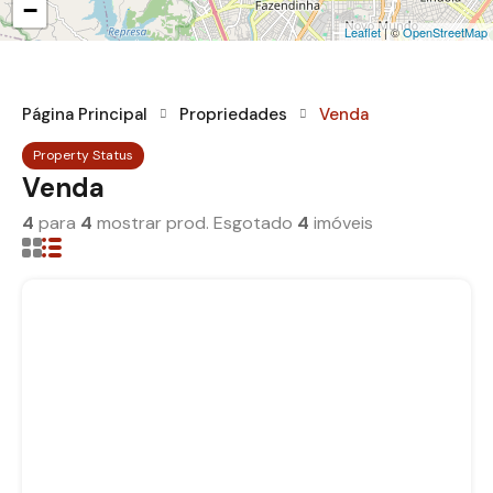
−
Leaflet
| ©
OpenStreetMap
Página Principal
Propriedades
Venda
Property Status
Venda
4
para
4
mostrar prod. Esgotado
4
imóveis