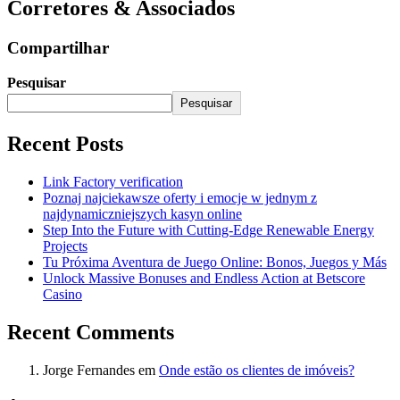
Corretores & Associados
Compartilhar
Pesquisar
Pesquisar
Recent Posts
Link Factory verification
Poznaj najciekawsze oferty i emocje w jednym z
najdynamiczniejszych kasyn online
Step Into the Future with Cutting‑Edge Renewable Energy
Projects
Tu Próxima Aventura de Juego Online: Bonos, Juegos y Más
Unlock Massive Bonuses and Endless Action at Betscore
Casino
Recent Comments
Jorge Fernandes
em
Onde estão os clientes de imóveis?