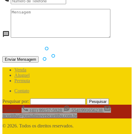
Venda
Aluguel
Permuta
Contato
Pesquisar por:
Contatos:
(41) 99157-5928
5541991656238
jicuritiba@jornalimoveiscuritiba.com.br
© 2026. Todos os direitos reservados.