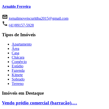
Arnaldo Ferreira
jornalimoveiscuritiba2015@gmail.com
(41)99157-5928
Tipos de Imóveis
Apartamento
Área
Casa
Chácara
Comércio
Estúdio
Fazenda
Kitnete
Sobrado
Terreno
Imóveis em Destaque
Vendo prédio comercial (barracão),…