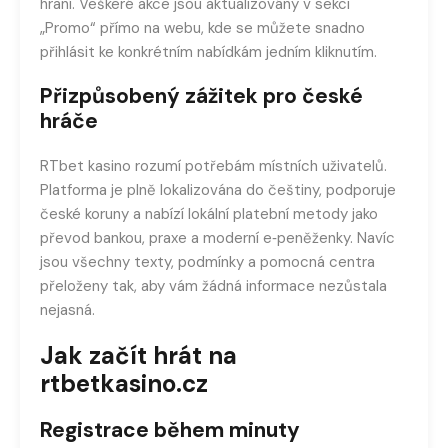
hraní. Veškeré akce jsou aktualizovány v sekci
„Promo“ přímo na webu, kde se můžete snadno
přihlásit ke konkrétním nabídkám jedním kliknutím.
Přizpůsobený zážitek pro české
hráče
RTbet kasino rozumí potřebám místních uživatelů.
Platforma je plně lokalizována do češtiny, podporuje
české koruny a nabízí lokální platební metody jako
převod bankou, praxe a moderní e‑peněženky. Navíc
jsou všechny texty, podmínky a pomocná centra
přeloženy tak, aby vám žádná informace nezůstala
nejasná.
Jak začít hrát na
rtbetkasino.cz
Registrace během minuty