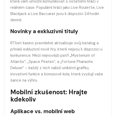
která vám umožní komunikovat s ostatními hráči v
reálném čase. Populární hráči jako Live Roulette, Live
Blackjack a Live Baccarat jsou k dispozici 24 hodin
denně.
Novinky a exkluzivní tituly
RTbet kasino pravidelně aktualizuje svůj katalog a
přináší exkluzivní nové hry, které nejsou k dispozici u
konkurence. Mezi nejnovější patří „Mysterium of
Atlantis“, „Space Pirates“, a „Fortune Pharaohs
Deluxe“ – každý z nich nabízí unikátní grafiku,
inovativní funkce a bonusové kola, která zvyšují vaše
šance na výhru.
Mobilní zkušenost: Hrajte
kdekoliv
Aplikace vs. mobilní web