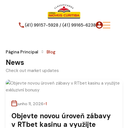
(41) 99157-5928 / (41) 99165-6238
Página Principal
Blog
News
Check out market updates
junho 11, 2026
-1
Objevte novou úroveň zábavy
v RTbet kasinu a využijte