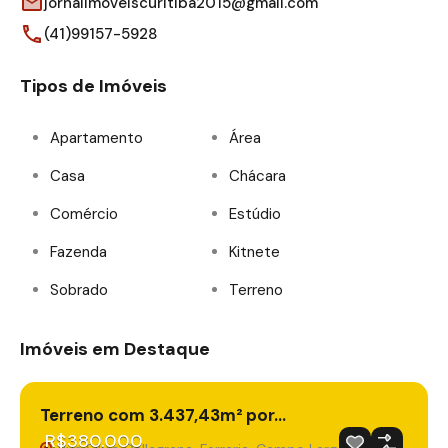
jornalimoveiscuritiba2015@gmail.com
(41)99157-5928
Tipos de Imóveis
Apartamento
Área
Casa
Chácara
Comércio
Estúdio
Fazenda
Kitnete
Sobrado
Terreno
Imóveis em Destaque
Terreno com 3.437,43m² por…
V
R$380.000