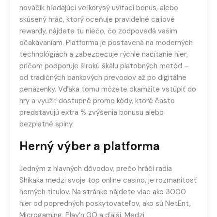
nováčik hľadajúci veľkorysý uvítací bonus, alebo
skúsený hráč, ktorý oceňuje pravidelné cajiové
rewardy, nájdete tu niečo, čo zodpovedá vašim
očakávaniam. Platforma je postavená na moderných
technológiách a zabezpečuje rýchle načítanie hier,
pričom podporuje širokú škálu platobných metód –
od tradičných bankových prevodov až po digitálne
peňaženky. Vďaka tomu môžete okamžite vstúpiť do
hry a využiť dostupné promo kódy, ktoré často
predstavujú extra % zvýšenia bonusu alebo
bezplatné spiny.
Herný výber a platforma
Jedným z hlavných dôvodov, prečo hráči radia
Shikaka medzi svoje top online casino, je rozmanitosť
herných titulov. Na stránke nájdete viac ako 3000
hier od popredných poskytovateľov, ako sú NetEnt,
Microgaming, Play’n GO a ďalší. Medzi