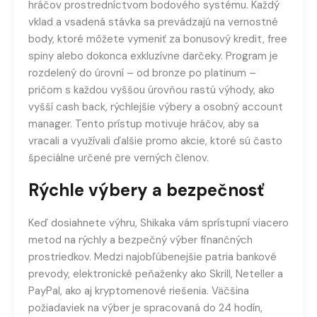
hráčov prostredníctvom bodového systému. Každý
vklad a vsadená stávka sa prevádzajú na vernostné
body, ktoré môžete vymeniť za bonusový kredit, free
spiny alebo dokonca exkluzívne darčeky. Program je
rozdelený do úrovní – od bronze po platinum –
pričom s každou vyššou úrovňou rastú výhody, ako
vyšší cash back, rýchlejšie výbery a osobný account
manager. Tento prístup motivuje hráčov, aby sa
vracali a využívali ďalšie promo akcie, ktoré sú často
špeciálne určené pre verných členov.
Rýchle výbery a bezpečnosť
Keď dosiahnete výhru, Shikaka vám sprístupní viacero
metod na rýchly a bezpečný výber finančných
prostriedkov. Medzi najobľúbenejšie patria bankové
prevody, elektronické peňaženky ako Skrill, Neteller a
PayPal, ako aj kryptomenové riešenia. Väčšina
požiadaviek na výber je spracovaná do 24 hodín,