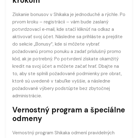
krokom
Získanie bonusov v Shikaka je jednoduché a rýchle. Po
prvom kroku – registrácii – vám bude zaslaný
potvrdzovací e‑mail, kde stačí kliknúť na odkaz a
aktivovať svoj účet. Následne sa prihláste a prejdite
do sekcie „Bonusy“, kde si môžete vybrať
požadovanú promo ponuku a zadať príslušný promo
kód, ak je potrebný. Po potvrdení získate okamžitý
kredit na svoj účet a môžete začať hrať. Dbajte na
to, aby ste splnili požadované podmienky pre obrat,
ktoré sú uvedené v tabuľke vyššie, a následne
požadované výbery podstúpte bez zbytočnej
administrácie.
Vernostný program a špeciálne
odmeny
Vernostný program Shikaka odmení pravidelných