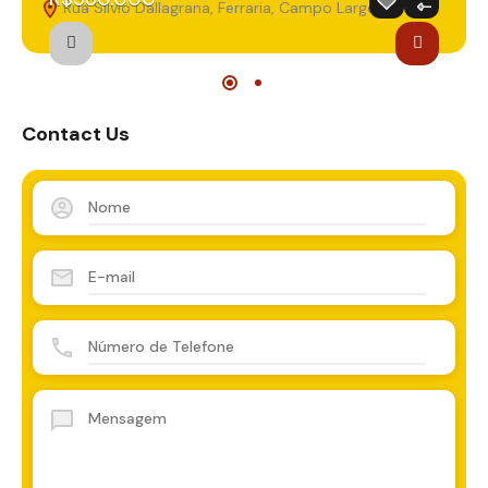
Rua Sílvio Dallagrana, Ferraria, Campo Largo
Venda
Em Destaque
Contact Us