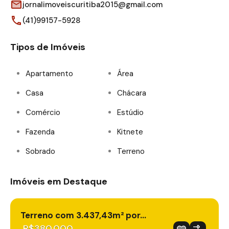
jornalimoveiscuritiba2015@gmail.com
(41)99157-5928
Tipos de Imóveis
Apartamento
Área
Casa
Chácara
Comércio
Estúdio
Fazenda
Kitnete
Sobrado
Terreno
Imóveis em Destaque
Terreno com 3.437,43m² por…
V
R$380.000