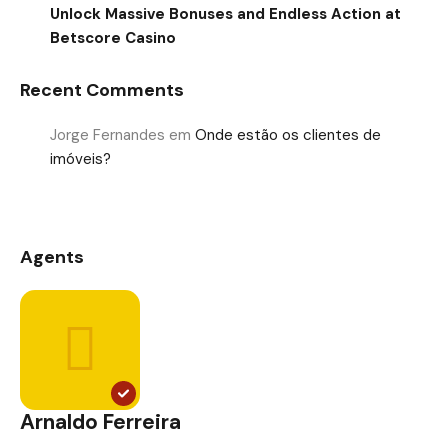
Unlock Massive Bonuses and Endless Action at
Betscore Casino
Recent Comments
Jorge Fernandes
em
Onde estão os clientes de
imóveis?
Agents
Arnaldo Ferreira