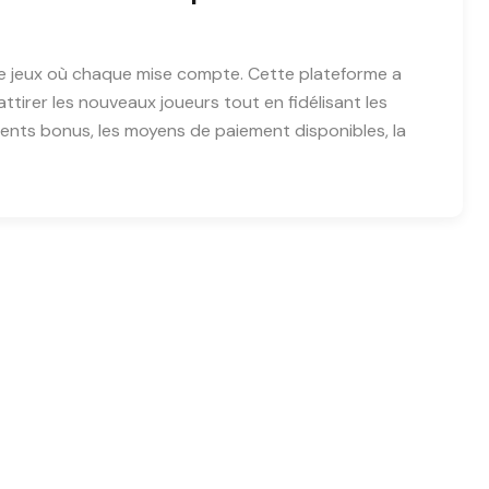
de jeux où chaque mise compte. Cette plateforme a
tirer les nouveaux joueurs tout en fidélisant les
érents bonus, les moyens de paiement disponibles, la