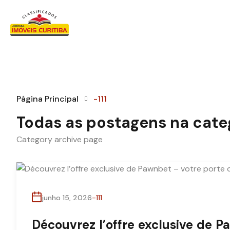
Página Principal
-111
Todas as postagens na categ
Category archive page
junho 15, 2026
-111
Découvrez l’offre exclusive de P