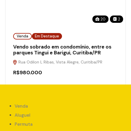
20
2
Venda
Em Destaque
Vendo sobrado em condomínio, entre os
parques Tingui e Barigui, Curitiba/PR
Rua Odilon L Ribas, Vista Alegre, Curitiba/PR
R$980.000
M²
3
3
278
Adicionado:
outubro 7, 2024
Venda
Aluguel
Permuta
Agents