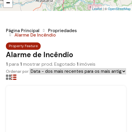
−
Leaflet
| ©
OpenStreetMap
Página Principal
Propriedades
Alarme De Incêndio
Property Feature
Alarme de Incêndio
1
para
1
mostrar prod. Esgotado
1
imóveis
Ordenar por: