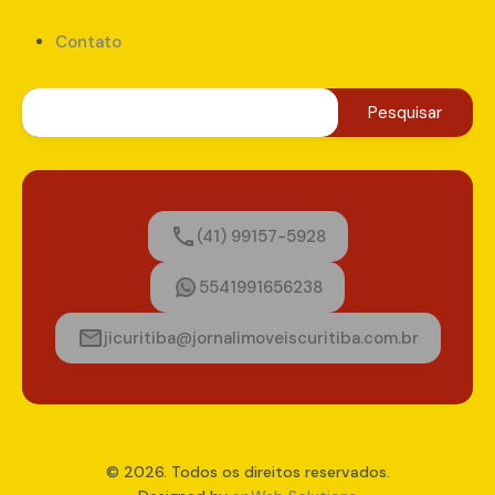
Contato
Arnaldo Ferreira
jornalimoveiscuritiba2015@gmail.com
(41)99157-5928
(41) 99157-5928
5541991656238
Property Types
jicuritiba@jornalimoveiscuritiba.com.br
Apartamento
Área
Casa
Chácara
Comércio
Estúdio
© 2026. Todos os direitos reservados.
Fazenda
Kitnete