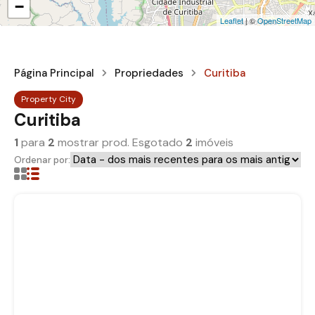
−
Leaflet
| ©
OpenStreetMap
Página Principal
Propriedades
Curitiba
Property City
Curitiba
1
para
2
mostrar prod. Esgotado
2
imóveis
Ordenar por: