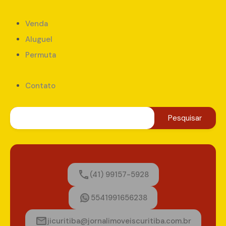
Adicionado:
outubro 7, 2024
Venda
Aluguel
Permuta
Agents
Contato
Arnaldo Ferreira
jornalimoveiscuritiba2015@gmail.com
(41)99157-5928
(41) 99157-5928
5541991656238
Property Types
jicuritiba@jornalimoveiscuritiba.com.br
Apartamento
Área