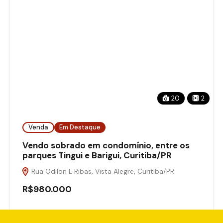
20
2
Venda
Em Destaque
Vendo sobrado em condomínio, entre os
parques Tingui e Barigui, Curitiba/PR
Rua Odilon L Ribas, Vista Alegre, Curitiba/PR
R$980.000
M²
3
3
278