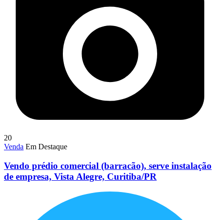
20
Venda
Em Destaque
Vendo prédio comercial (barracão), serve instalação
de empresa, Vista Alegre, Curitiba/PR