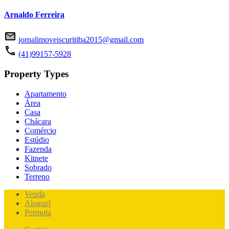
Arnaldo Ferreira
jornalimoveiscuritiba2015@gmail.com
(41)99157-5928
Property Types
Apartamento
Área
Casa
Chácara
Comércio
Estúdio
Fazenda
Kitnete
Sobrado
Terreno
Venda
Aluguel
Permuta