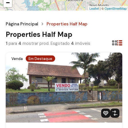
−
Leaflet
| ©
OpenStreetMap
Página Principal
Properties Half Map
Properties Half Map
1
para
4
mostrar prod. Esgotado
4
imóveis
Venda
Em Destaque