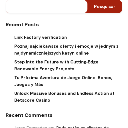
Pesquisar
Recent Posts
Link Factory verification
Poznaj najciekawsze oferty i emocje w jednym z
najdynamiczniejszych kasyn online
Step Into the Future with Cutting‑Edge
Renewable Energy Projects
Tu Próxima Aventura de Juego Online: Bonos,
Juegos y Más
Unlock Massive Bonuses and Endless Action at
Betscore Casino
Recent Comments