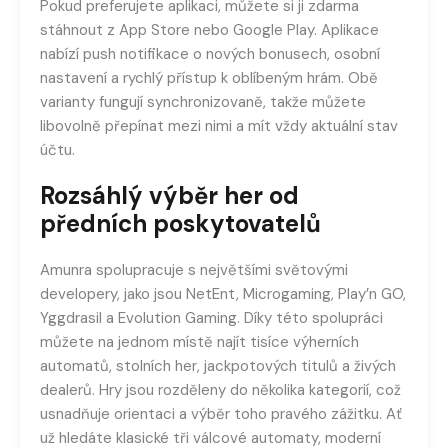
Pokud preferujete aplikaci, můžete si ji zdarma
stáhnout z App Store nebo Google Play. Aplikace
nabízí push notifikace o nových bonusech, osobní
nastavení a rychlý přístup k oblíbeným hrám. Obě
varianty fungují synchronizovaně, takže můžete
libovolně přepínat mezi nimi a mít vždy aktuální stav
účtu.
Rozsáhlý výběr her od
předních poskytovatelů
Amunra spolupracuje s největšími světovými
developery, jako jsou NetEnt, Microgaming, Play’n GO,
Yggdrasil a Evolution Gaming. Díky této spolupráci
můžete na jednom místě najít tisíce výherních
automatů, stolních her, jackpotových titulů a živých
dealerů. Hry jsou rozděleny do několika kategorií, což
usnadňuje orientaci a výběr toho pravého zážitku. Ať
už hledáte klasické tři válcové automaty, moderní