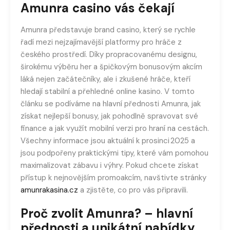
Amunra casino vás čekají
Amunra představuje brand casino, který se rychle
řadí mezi nejzajímavější platformy pro hráče z
českého prostředí. Díky propracovanému designu,
širokému výběru her a špičkovým bonusovým akcím
láká nejen začátečníky, ale i zkušené hráče, kteří
hledají stabilní a přehledné online kasino. V tomto
článku se podíváme na hlavní přednosti Amunra, jak
získat nejlepší bonusy, jak pohodlně spravovat své
finance a jak využít mobilní verzi pro hraní na cestách.
Všechny informace jsou aktuální k prosinci 2025 a
jsou podpořeny praktickými tipy, které vám pomohou
maximalizovat zábavu i výhry. Pokud chcete získat
přístup k nejnovějším promoakcím, navštivte stránky
amunrakasina.cz
a zjistěte, co pro vás připravili.
Proč zvolit Amunra? – hlavní
přednosti a unikátní nabídky