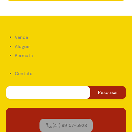
Venda
Aluguel
Permuta
Contato
(41) 99157-5928