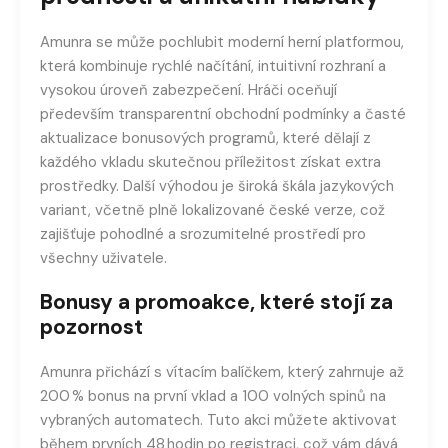
Amunra se může pochlubit moderní herní platformou,
která kombinuje rychlé načítání, intuitivní rozhraní a
vysokou úroveň zabezpečení. Hráči oceňují
především transparentní obchodní podmínky a časté
aktualizace bonusových programů, které dělají z
každého vkladu skutečnou příležitost získat extra
prostředky. Další výhodou je široká škála jazykových
variant, včetně plně lokalizované české verze, což
zajišťuje pohodlné a srozumitelné prostředí pro
všechny uživatele.
Bonusy a promoakce, které stojí za
pozornost
Amunra přichází s vítacím balíčkem, který zahrnuje až
200 % bonus na první vklad a 100 volných spinů na
vybraných automatech. Tuto akci můžete aktivovat
během prvních 48 hodin po registraci, což vám dává