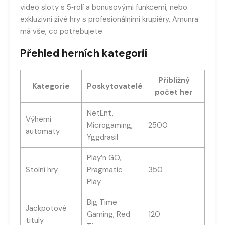
video sloty s 5‑rolí a bonusovými funkcemi, nebo
exkluzivní živé hry s profesionálními krupiéry, Amunra
má vše, co potřebujete.
Přehled herních kategorií
Přibližný
Kategorie
Poskytovatelé
počet her
NetEnt,
Výherní
Microgaming,
2500
automaty
Yggdrasil
Play’n GO,
Stolní hry
Pragmatic
350
Play
Big Time
Jackpotové
Gaming, Red
120
tituly