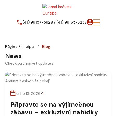
(41) 99157-5928 / (41) 99165-6238
Página Principal
Blog
News
Check out market updates
junho 13, 2026
-1
Připravte se na výjimečnou
zábavu – exkluzivní nabídky