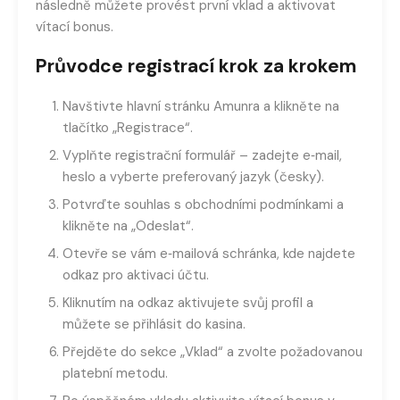
následně můžete provést první vklad a aktivovat
vítací bonus.
Průvodce registrací krok za krokem
Navštivte hlavní stránku Amunra a klikněte na
tlačítko „Registrace“.
Vyplňte registrační formulář – zadejte e‑mail,
heslo a vyberte preferovaný jazyk (česky).
Potvrďte souhlas s obchodními podmínkami a
klikněte na „Odeslat“.
Otevře se vám e‑mailová schránka, kde najdete
odkaz pro aktivaci účtu.
Kliknutím na odkaz aktivujete svůj profil a
můžete se přihlásit do kasina.
Přejděte do sekce „Vklad“ a zvolte požadovanou
platební metodu.