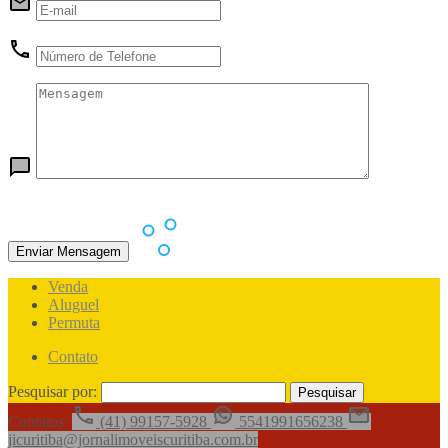
Venda
Aluguel
Permuta
Contato
Pesquisar por:
Contatos:
(41) 99157-5928
5541991656238
jicuritiba@jornalimoveiscuritiba.com.br