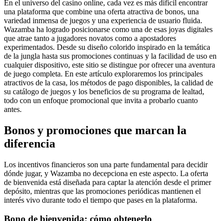
En el universo del casino online, cada vez es más difícil encontrar
una plataforma que combine una oferta atractiva de bonos, una
variedad inmensa de juegos y una experiencia de usuario fluida.
Wazamba ha logrado posicionarse como una de esas joyas digitales
que atrae tanto a jugadores novatos como a apostadores
experimentados. Desde su diseño colorido inspirado en la temática
de la jungla hasta sus promociones continuas y la facilidad de uso en
cualquier dispositivo, este sitio se distingue por ofrecer una aventura
de juego completa. En este artículo exploraremos los principales
atractivos de la casa, los métodos de pago disponibles, la calidad de
su catálogo de juegos y los beneficios de su programa de lealtad,
todo con un enfoque promocional que invita a probarlo cuanto
antes.
Bonos y promociones que marcan la
diferencia
Los incentivos financieros son una parte fundamental para decidir
dónde jugar, y Wazamba no decepciona en este aspecto. La oferta
de bienvenida está diseñada para captar la atención desde el primer
depósito, mientras que las promociones periódicas mantienen el
interés vivo durante todo el tiempo que pases en la plataforma.
Bono de bienvenida: cómo obtenerlo