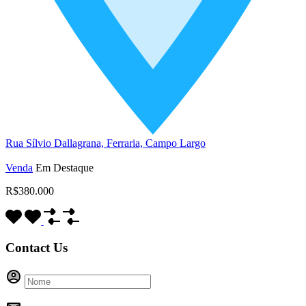
Rua Sílvio Dallagrana, Ferraria, Campo Largo
Venda
Em Destaque
R$380.000
Contact Us