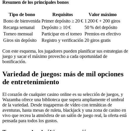
Resumen de los principales bonos
Tipo de bono
Requisitos
Valor máximo
Bono de bienvenida
Primer depósito ≥ 20 €
1 200 € + 200 giros
Recarga semanal
Depósito ≥ 10 €
50 % del depósito
Torneo mensual
Participar en el torneo
Premios en efectivo
Giros sin depósito
Registro y verificación
20 giros gratis
Con este esquema, los jugadores pueden planificar sus estrategias de
juego y sacar el máximo provecho a cada oportunidad de
bonificación.
Variedad de juegos: más de mil opciones
de entretenimiento
El corazón de cualquier casino online es su selección de juegos, y
Wazamba ofrece una biblioteca que supera ampliamente el umbral
de la variedad. Desde tragaperras de vídeo con temáticas de
aventuras, hasta mesas de ruleta, blackjack y una zona de casino en
vivo que recrea la atmósfera de un salón de juego real, la oferta está
pensada para todos los gustos.