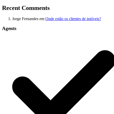
Recent Comments
Jorge Fernandes
em
Onde estão os clientes de imóveis?
Agents