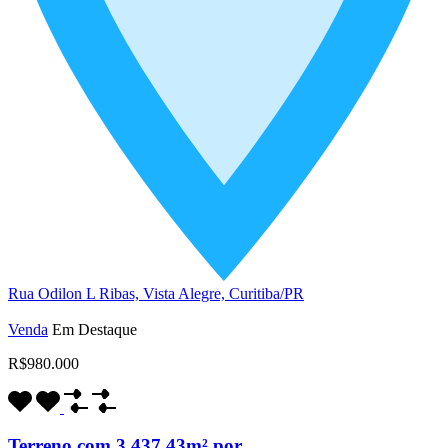
Rua Odilon L Ribas, Vista Alegre, Curitiba/PR
Venda
Em Destaque
R$980.000
Terreno com 3.437,43m² por…