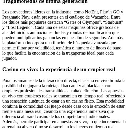
Tragamonedas de última generación
Los proveedores líderes en la industria, como NetEnt, Play’n GO y
Pragmatic Play, están presentes en el catálogo de Wazamba. Entre
los títulos más populares destacan “Gates of Olympus”, “Starburst”
y “Lost Legend”. Cada una de estas máquinas ofrece gráficos de
alta definición, animaciones fluidas y rondas de bonificación que
pueden multiplicar tus ganancias en cuestión de segundos. Además,
la plataforma incorpora una función de búsqueda avanzada que
permite filtrar por volatilidad, temática o número de líneas de pago,
lo que facilita la encontración de la tragaperras ideal para cada
jugador.
Casino en vivo: la experiencia de un crupier real
Para los amantes de la interacción directa, el casino en vivo brinda la
posibilidad de jugar a la ruleta, al baccarat y al blackjack con
crupieres profesionales transmitidos en alta definición. Las apuestas
en vivo con crupieres reales se transmiten en tiempo real, ofreciendo
una sensación auténtica de estar en un casino físico. Esta modalidad
combina la comodidad del juego desde casa con la emoción de estar
frente a una mesa real, creando una experiencia inmersiva que
diferencia al brand casino de los competidores tradicionales.
Además, permite participar en apuestas en vivo, lo que incrementa la
adrenalina al ver cómo se desarrollan los juegos en tiempo real.