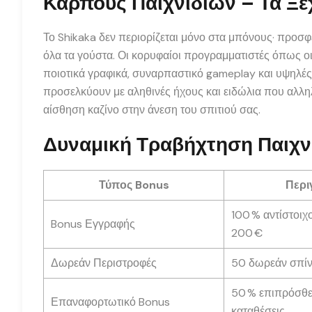
Καρπούς Παιχνιδιών – Τα Ξ
Το Shikaka δεν περιορίζεται μόνο στα μπόνους· προσφ
όλα τα γούστα. Οι κορυφαίοι προγραμματιστές όπως οι
ποιοτικά γραφικά, συναρπαστικό gameplay και υψηλές α
προσελκύουν με αληθινές ήχους και ειδώλια που αλλ
αίσθηση καζίνο στην άνεση του σπιτιού σας.
Δυναμική Τραβήχτηση Παιχν
Τύπος Bonus
Περι
100 % αντίστοιχ
Bonus Εγγραφής
200 €
Δωρεάν Περιστροφές
50 δωρεάν σπίν
50 % επιπρόσθε
Επαναφορτωτικό Bonus
καταθέσεις