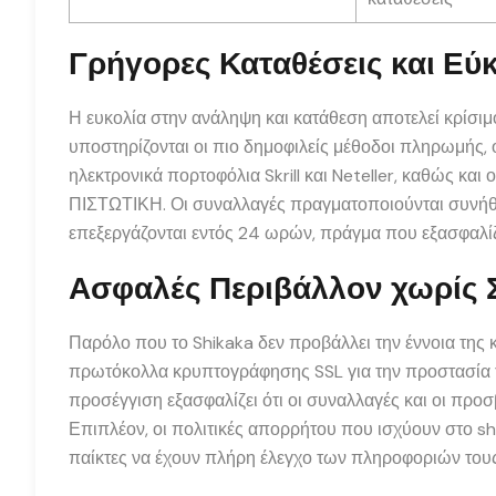
Γρήγορες Καταθέσεις και Ε
Η ευκολία στην ανάληψη και κατάθεση αποτελεί κρίσιμ
υποστηρίζονται οι πιο δημοφιλείς μέθοδοι πληρωμής, 
ηλεκτρονικά πορτοφόλια Skrill και Neteller, καθώς και
ΠΙΣΤΩΤΙΚΗ. Οι συναλλαγές πραγματοποιούνται συνήθω
επεξεργάζονται εντός 24 ωρών, πράγμα που εξασφαλίζε
Ασφαλές Περιβάλλον χωρίς 
Παρόλο που το Shikaka δεν προβάλλει την έννοια της 
πρωτόκολλα κρυπτογράφησης SSL για την προστασία 
προσέγγιση εξασφαλίζει ότι οι συναλλαγές και οι πρ
Επιπλέον, οι πολιτικές απορρήτου που ισχύουν στο sh
παίκτες να έχουν πλήρη έλεγχο των πληροφοριών τους