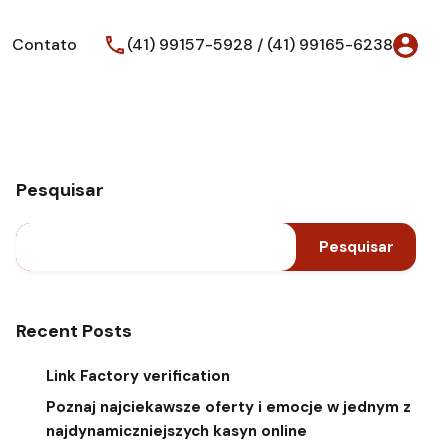
Contato
(41) 99157-5928 / (41) 99165-6238
Pesquisar
Pesquisar
Recent Posts
Link Factory verification
Poznaj najciekawsze oferty i emocje w jednym z
najdynamiczniejszych kasyn online