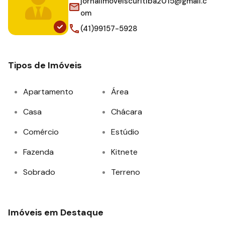
jornalimoveiscuritiba2015@gmail.c
om
(41)99157-5928
Tipos de Imóveis
Apartamento
Área
Casa
Chácara
Comércio
Estúdio
Fazenda
Kitnete
Sobrado
Terreno
Imóveis em Destaque