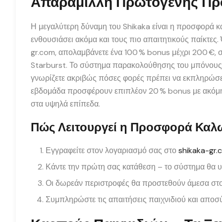
Απαράμιλλη Πρωτογενής Π
Η μεγαλύτερη δύναμη του Shikaka είναι η προσφορά κα
ενθουσιάσει ακόμα και τους πιο απαιτητικούς παίκτες
gr.com, απολαμβάνετε ένα 100 % bonus μέχρι 200 €,
Starburst. Το σύστημα παρακολούθησης του μπόνους εί
γνωρίζετε ακριβώς πόσες φορές πρέπει να εκπληρώσετ
εβδομάδα προσφέρουν επιπλέον 20 % bonus με ακόμη 
στα υψηλά επίπεδα.
Πώς Λειτουργεί η Προσφορά Καλ
Εγγραφείτε στον λογαριασμό σας στο
shikaka-gr.
Κάντε την πρώτη σας κατάθεση – το σύστημα θα υ
Οι δωρεάν περιστροφές θα προστεθούν άμεσα στο λ
Συμπληρώστε τις απαιτήσεις παιχνιδιού και αποσύ