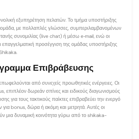
 συνολική εξυπηρέτηση πελατών. Το τμήμα υποστήριξης
 εβδομάδα, με πολλαπλές γλώσσες, συμπεριλαμβανομένων
νής συνομιλίας (live chat) ή μέσω e‑mail, ενώ οι
αι επαγγελματική προσέγγιση της ομάδας υποστήριξης
Shikaka.
όγραμμα Επιβράβευσης
ς επωφελούνται από συνεχείς προωθητικές ενέργειες. Οι
s, επιπλέον δωρεάν σπίνες και ειδικούς διαγωνισμούς
ης για τους τακτικούς παίκτες επιβραβεύει την ενεργό
ια bonus, δώρα ή ακόμη και μετρητά. Αυτές οι
ν μια δυναμική κοινότητα γύρω από το shikaka-